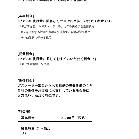
[基本料金]
LPガスの使用量に関係なく一律でお支払いいただく料金です。
LPガス容器、LPガスメーター等、ガスを供給する設備費用
ガスを供給する設備の点検及び消費する設備の調査費用
その他保安に係わる費用
[従量料金]
LPガスの使用量に応じてお支払いいただく料金です。
LPガス原料費、配送費
[設備料金]
ガスメーター出口からお客様側の消費設備のうち
当社の設備をお客様にお貸ししている場合等に
お支払いいただく料金です。
[料金表]
基本料金
2,200円（税込）
従量料金（1㎥当た
り）