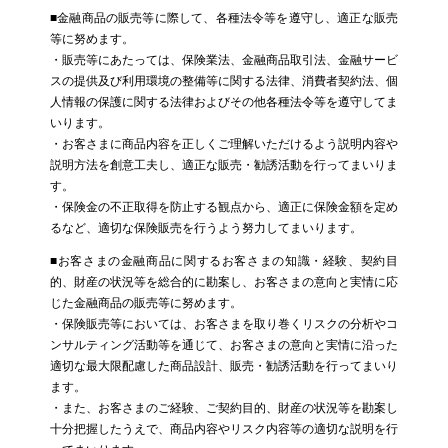
■金融商品の販売等に際して、各種法令等を遵守し、適正な販売
等に努めます。
・販売等にあたっては、保険業法、金融商品取引法、金融サービ
スの提供及び利用環境の整備等に関する法律、消費者契約法、個
人情報の保護に関する法律およびその他各種法令等を遵守してま
いります。
・お客さまに商品内容を正しくご理解いただけるよう説明内容や
説明方法を創意工夫し、適正な販売・勧誘活動を行ってまいりま
す。
・保険金の不正取得を防止する観点から、適正に保険金額を定め
るなど、適切な保険販売を行うよう努力してまいります。
■お客さまの金融商品に関するお客さまの知識・経験、契約目
的、財産の状況等を総合的に勘案し、お客さまの意向と実情に応
じた金融商品の販売等に努めます。
・保険販売等においては、お客さまを取り巻くリスクの分析やコ
ンサルティング活動等を通じて、お客さまの意向と実情に沿った
適切な最大限配慮した商品設計、販売・勧誘活動を行ってまいり
ます。
・また、お客さまのご経験、ご契約目的、財産の状況等を勘案し
十分把握したうえで、商品内容やリスク内容等の適切な説明を行